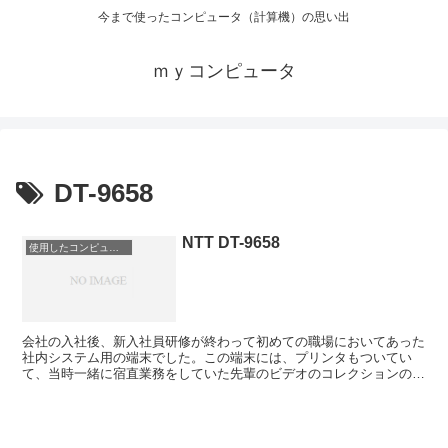
今まで使ったコンピュータ（計算機）の思い出
ｍｙコンピュータ
DT-9658
NTT DT-9658
使用したコンピュータ
会社の入社後、新入社員研修が終わって初めての職場においてあった
社内システム用の端末でした。この端末には、プリンタもついてい
て、当時一緒に宿直業務をしていた先輩のビデオのコレクションのリ
スト作りのため、この端末で、文書作成をしました。 当時の...